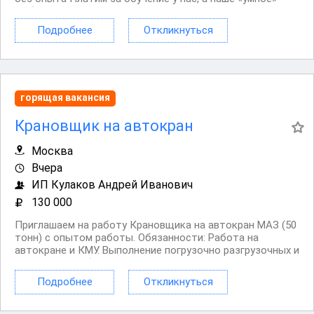
мобильное приложение помогает сотрудникам легко и
быстро отвечать на любые вопросы клиентов Рядом с
Подробнее
Откликнуться
домом, подбираем офис рядом с домом — ценим твое...
горящая вакансия
Крановщик на автокран
Москва
Вчера
ИП Кулаков Андрей Иванович
130 000
Приглашаем на работу Крановщика на автокран МАЗ (50
тонн) с опытом работы. Обязанности: Работа на
автокране и КМУ. Выполнение погрузочно разгрузочных и
монтажных работ. Контроль технического состояния
техники. Бережная эксплуатация автомобиля.
Подробнее
Откликнуться
Требования: Водительское удостоверение...