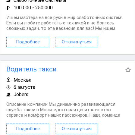
Слаботочные Системы
100 000 - 250 000
Ищем мастера на все руки в мир слаботочных систем!
Если вы любите работать с техникой и не боитесь
сложных задач, то эта вакансия для вас! Мы ищем
монтажника слаботочных систем, который будет
заниматься установкой и обслуживанием систем
Подробнее
Откликнуться
пожарной сигнализации и других слаботочных систем по
России....
Водитель такси
Москва
6 августа
Jobers
Описание компании Мы динамично развивающаяся
служба такси в Москве, которая ценит качество
сервиса и комфорт наших пассажиров. Наша команда
состоит из опытных водителей и профессионалов,
работающих на современном автопарке. Мы стремимся
Подробнее
Откликнуться
обеспечить высокий уровень безопасности и