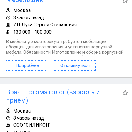
Москва
8 часов назад
ИП Лука Сергей Степанович
130 000 - 180 000
В мебельную мастерскую требуется мебельщик
сборщик для изготовления и установки корпусной
мебели. Обязанности Изготовление и сборка корпусной
мебели по чертежам и проектам; Работа с лдсп, МДФ,
фанерой и другими материалами; Раскрой, присадка,
Подробнее
Откликнуться
кромление и установка мебельной фурнитуры; Сборка...
Врач – стоматолог (взрослый
приём)
Москва
8 часов назад
ООО "СИЛИКОН"