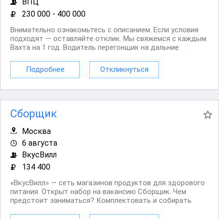
ВПЦ
230 000 - 400 000
Внимательно ознакомьтесь с описанием. Если условия
подходят — оставляйте отклик. Мы свяжемся с каждым.
Вахта на 1 год. Водитель перегонщик на дальние
маршруты. Выплаты строго в срок. Без опыта — обучим
и всему научим. Высокое материальное вознаграждение
Подробнее
Откликнуться
после оформления. Дополнительные льготы и...
Сборщик
Москва
6 августа
ВкусВилл
134 400
«ВкусВилл» — сеть магазинов продуктов для здорового
питания. Открыт набор на вакансию Сборщик. Чем
предстоит заниматься? Комплектовать и собирать
интернет заказы. Проверять сроки годности и товарный
вид продуктов. Проводить инвентаризацию товаров.