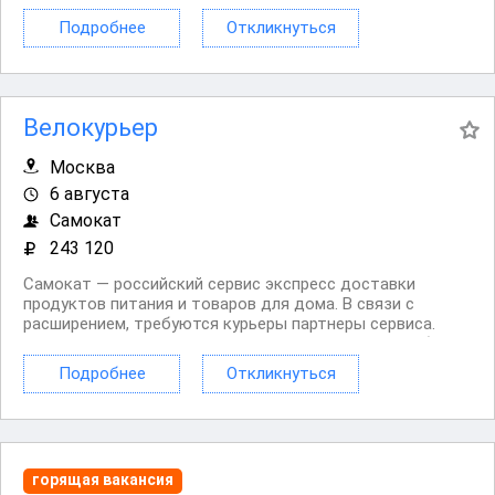
или пешком. Условия: Прозрачный доход без штрафов.
Подробнее
Откликнуться
Страховка на время доставок. Зона ожидания...
Велокурьер
Москва
6 августа
Самокат
243 120
Самокат — российский сервис экспресс доставки
продуктов питания и товаров для дома. В связи с
расширением, требуются курьеры партнеры сервиса.
Доставлять заказы можно на велосипеде, автомобиле
или пешком. Условия: Прозрачный доход без штрафов.
Подробнее
Откликнуться
Страховка на время доставок. Зона ожидания...
горящая вакансия