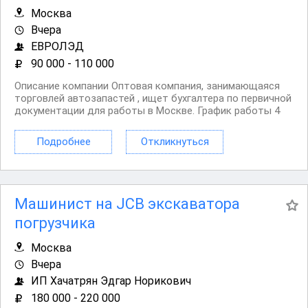
Москва
Вчера
ЕВРОЛЭД
90 000 - 110 000
Описание компании Оптовая компания, занимающаяся
торговлей автозапастей , ищет бухгалтера по первичной
документации для работы в Москве. График работы 4
дня в неделю в офисе. Условия Официальное
трудоустройство согласно Трудовому кодексу
Подробнее
Откликнуться
Российской Федерации. Требования Опыт работы на
аналогичной...
Машинист на JCB экскаватора
погрузчика
Москва
Вчера
ИП Хачатрян Эдгар Норикович
180 000 - 220 000