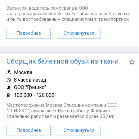
Вакансия: водитель самосвала в ООО
«нацтрансуправление» Хотите стабильно зарабатывать
и быть востребованным специалистом в транспортной
отрасли? ООО «нацтрансуправление» приглашает в
команду опытного водителя категории C — мы ценим
Подробнее
Откликнуться
профессионализм и создаём комфортные условия для
работы. Мы...
Сборщик балетной обуви из ткани
Москва
8 часов назад
ООО "Гришко"
100 000 - 120 000
Местоположение Москва Описание компании ООО
“ГРИШКО”, приглашает Вас на работу. Фабрика
стабильно работает и развивается более 35 лет,
производит пуанты для артистов балета. Мы находимся
по адресу: г. Москва, проезд завода Серп и Молот, д. 2
Подробнее
Откликнуться
корп.4 (метро Авиамоторная, Площадь Ильича,...