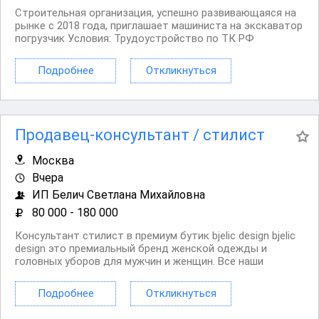
Строительная организация, успешно развивающаяся на
рынке с 2018 года, приглашает машиниста на экскаватор
погрузчик Условия: Трудоустройство по ТК РФ
пятидневная рабочая неделя с плавающими выходными
жилье предоставляется выплата заработной платы 2
Подробнее
Откликнуться
раза в месяц без задержек в час от 700 руб...
Продавец-консультант / стилист
Москва
Вчера
ИП Белич Светлана Михайловна
80 000 - 180 000
Консультант стилист в премиум бутик bjelic design bjelic
design это премиальный бренд женской одежды и
головных уборов для мужчин и женщин. Все наши
изделия создаются на собственном производстве из
эксклюзивных коллекционных материалов. У нас
Подробнее
Откликнуться
открыта вакансия для людей, которые искренне любят...