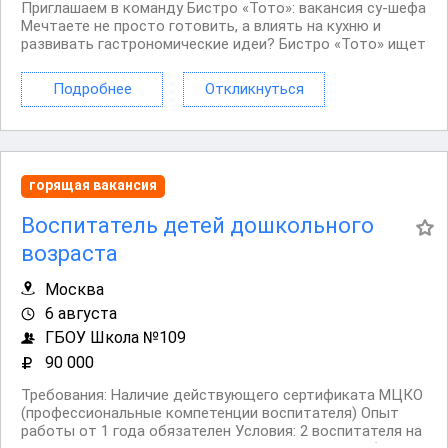
Приглашаем в команду Бистро «Тото»: вакансия су‑шефа
Мечтаете не просто готовить, а влиять на кухню и
развивать гастрономические идеи? Бистро «Тото» ищет
талантливого су‑шефа — надёжного помощника
шеф‑повара и важного звена в создании вкуса наших
Подробнее
Откликнуться
блюд. Если вы любите чёткие процессы, цените...
горящая вакансия
Воспитатель детей дошкольного
возраста
Москва
6 августа
ГБОУ Школа №109
90 000
Требования: Наличие действующего сертификата МЦКО
(профессиональные компетенции воспитателя) Опыт
работы от 1 года обязателен Условия: 2 воспитателя на