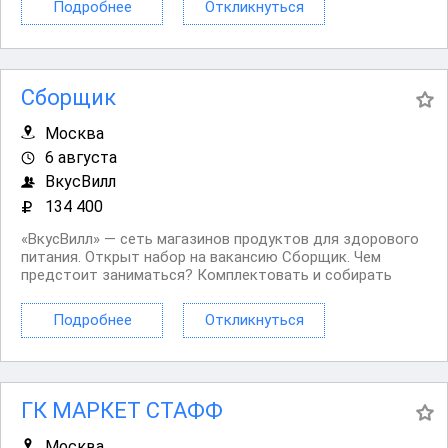
Подробнее
Откликнуться
Общаться с покупателями по телефону. Нам...
Сборщик
Москва
6 августа
ВкусВилл
134 400
«ВкусВилл» — сеть магазинов продуктов для здорового
питания. Открыт набор на вакансию Сборщик. Чем
предстоит заниматься? Комплектовать и собирать
интернет заказы. Проверять сроки годности и товарный
вид продуктов. Проводить инвентаризацию товаров.
Подробнее
Откликнуться
Общаться с покупателями по телефону. Нам...
ГК МАРКЕТ СТАФФ
Москва