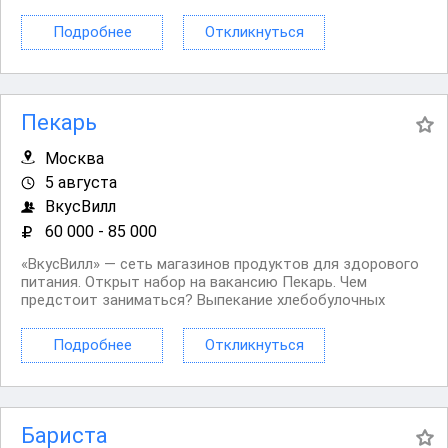
покупателям. Работать с кассой. Оформлять витрины в
прикассовой зоне. Поддерживать чистоту в
Подробнее
Откликнуться
предкассовой зоне. Нам нужны люди: Умеющие и...
Пекарь
Москва
5 августа
ВкусВилл
60 000 - 85 000
«ВкусВилл» — сеть магазинов продуктов для здорового
питания. Открыт набор на вакансию Пекарь. Чем
предстоит заниматься? Выпекание хлебобулочных
изделий и сладкой выпечки. Приготовление напитков.
Проведение инвентаризаций. Контроль качества и
Подробнее
Откликнуться
выкладка товара. Нам нужны люди: Активные,...
Бариста