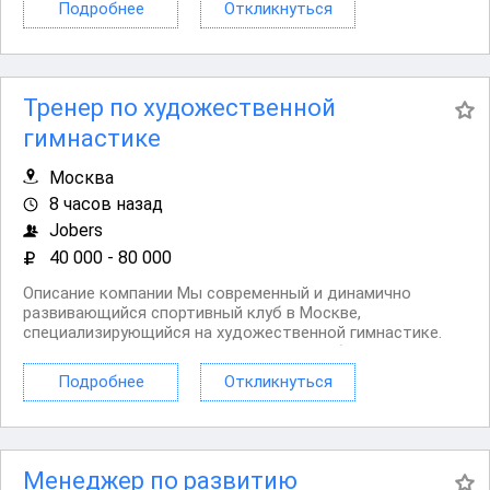
Подробнее
Откликнуться
своим дружелюбным коллективом и теплыми
отношениями внутри...
Тренер по художественной
гимнастике
Москва
8 часов назад
Jobers
40 000 - 80 000
Описание компании Мы современный и динамично
развивающийся спортивный клуб в Москве,
специализирующийся на художественной гимнастике.
Мы стремимся к высоким стандартам обучения и
воспитания спортивных талантов. Условия Гибкий
Подробнее
Откликнуться
график работы, включая вечерние и выходные часы
Конкурентоспособная...
Менеджер по развитию