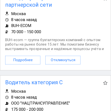
партнерской сети
Москва
8 часов назад
BUH-ECOM
70 000 - 150 000
BUH‑ecom — группа бухгалтерских компаний с опытом
работы на рынке более 15 лет. Мы помогаем бизнесу
выстраивать прозрачные и надёжные процессы учёта и
отчётности, берём на себя бухгалтерское
сопровождение и консультирование, чтобы
Подробнее
Откликнуться
предприниматели могли сосредоточиться на развитии
своего дела. Наша...
Водитель категория С
Москва
8 часов назад
ООО "НАЦТРАНСУПРАВЛЕНИЕ"
175 000 - 200 000