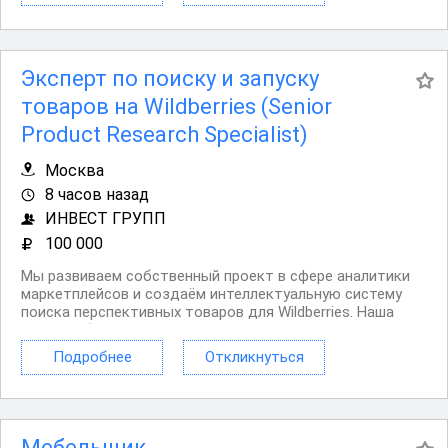
Эксперт по поиску и запуску
товаров на Wildberries (Senior
Product Research Specialist)
Москва
8 часов назад
ИНВЕСТ ГРУПП
100 000
Мы развиваем собственный проект в сфере аналитики
маркетплейсов и создаём интеллектуальную систему
поиска перспективных товаров для Wildberries. Наша
цель — объединить опыт сильных специалистов с
современными технологиями, чтобы значительно
Подробнее
Откликнуться
сократить время поиска прибыльных товарных ниш и
повысить...
Мебельщик