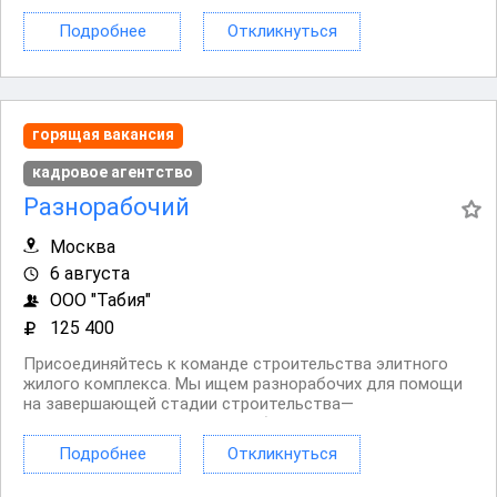
группе + помощник воспитателя Младшая группа (дети 3
4 года) От 30 детей в...
Подробнее
Откликнуться
горящая вакансия
кадровое агентство
Разнорабочий
Москва
6 августа
ООО "Табия"
125 400
Присоединяйтесь к команде строительства элитного
жилого комплекса. Мы ищем разнорабочих для помощи
на завершающей стадии строительства—
предпродажной подготовке объекта. Ваши задачи:
Разгружать и погружать стройматериалы; Приводить
Подробнее
Откликнуться
помещение в порядок перед показом (в т. ч.
пропылесосить); ...