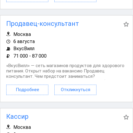
Продавец-консультант
Москва
6 августа
ВкусВилл
71 000 - 87 000
«ВкусВилл» — сеть магазинов продуктов для здорового
питания. Открыт набор на вакансию Продавец
консультант. Чем предстоит заниматься?
Консультировать и помогать покупателям. Работать с
кассой. Оформлять витрины в прикассовой зоне.
Подробнее
Откликнуться
Контролировать качество и сроки годности товара,...
Кассир
Москва