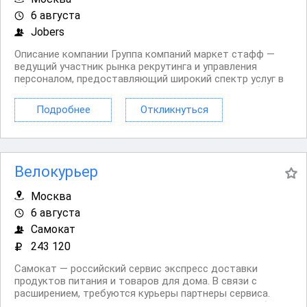
6 августа
Jobers
Описание компании Группа компаний маркет стафф —
ведущий участник рынка рекрутинга и управления
персоналом, предоставляющий широкий спектр услуг в
области найма и аттестации сотрудников. Мы работаем
с крупнейшими компаниями и помогаем им находить
Подробнее
Откликнуться
лучших специалистов, создавая команды, способные...
Велокурьер
Москва
6 августа
Самокат
243 120
Самокат — российский сервис экспресс доставки
продуктов питания и товаров для дома. В связи с
расширением, требуются курьеры партнеры сервиса.
Доставлять заказы можно на велосипеде, автомобиле