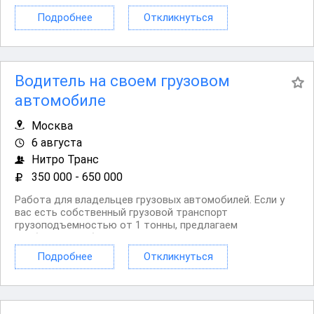
приглашает вас стать частью профессиональной
Подробнее
Откликнуться
команды! Мы занимаемся реализацией масштабных...
Водитель на своем грузовом
автомобиле
Москва
6 августа
Нитро Транс
350 000 - 650 000
Работа для владельцев грузовых автомобилей. Если у
вас есть собственный грузовой транспорт
грузоподъемностью от 1 тонны, предлагаем
стабильную работу с регулярной оплатой.
Рассматриваем автомобили любых марок и с любым
Подробнее
Откликнуться
типом кузова . Основные задачи: Перевозка продукции
между производственными...