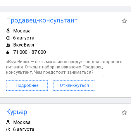
удовлетворения...
Продавец-консультант
Москва
6 августа
ВкусВилл
71 000 - 87 000
«ВкусВилл» — сеть магазинов продуктов для здорового
питания. Открыт набор на вакансию Продавец
консультант. Чем предстоит заниматься?
Консультировать и помогать покупателям. Работать с
кассой. Оформлять витрины в прикассовой зоне.
Подробнее
Откликнуться
Контролировать качество и сроки годности товара,...
Курьер
Москва
6 августа