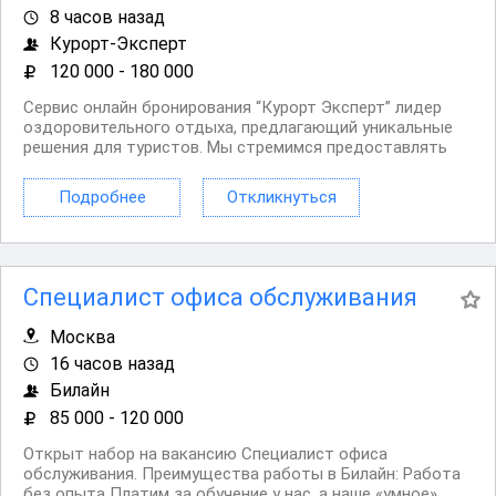
8 часов назад
Курорт-Эксперт
120 000 - 180 000
Сервис онлайн бронирования “Курорт Эксперт” лидер
оздоровительного отдыха, предлагающий уникальные
решения для туристов. Мы стремимся предоставлять
нашим клиентам только лучшие услуги и создаем
незабываемые впечатления. Наша команда состоит из
Подробнее
Откликнуться
настоящих профессионалов с высочайшими...
Специалист офиса обслуживания
Москва
16 часов назад
Билайн
85 000 - 120 000
Открыт набор на вакансию Специалист офиса
обслуживания. Преимущества работы в Билайн: Работа
без опыта Платим за обучение у нас, а наше «умное»